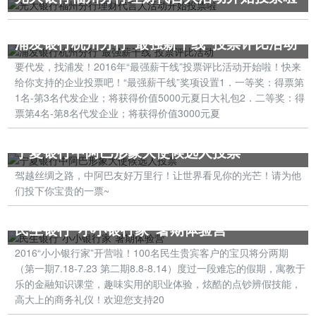
浦发银行杭州分行“最强薪干线”投票评比活动
要代发，找浦发！2016年“最强薪干线”投票评比活动开始啦！快来
给你支持的企业投票吧！“最强薪干线”奖项设置1．一等奖：得票第
1名-第3名代发企业；将获得价值5000元夏日大礼包2．二等奖：得
票第4名-第8名代发企业；将获得价值3000元夏
宁夏银行中阿巴形象大使候选人投票
驾越丝绸之路，中阿巴友好万里行！让世界看见你的光芒！请为他
们投下你宝贵的一票~
民生银行“小小银行家”暑期体验营
‍‍‍‍2016“小小银行家”开营啦！100名民生贵宾客户的宝贝将分两期
（第一期7.18-7.23 第二期8.8-8.14）度过一段难忘的假期，寓教于
乐的金融知识课堂，趣味实用的职业体验，炫酷的点钞辨假技能，
高大上的商务礼仪！欢迎您支持20