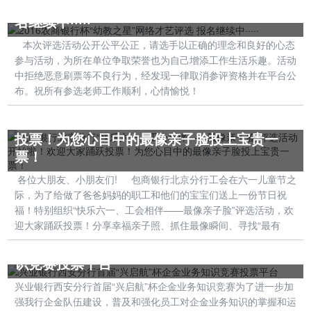
2016农商银行杯“幼教之星”网络才艺评选 报
名继续中·····
本次评选活动公开公平公正，请选手以正确的理念和良好的心态
参与活动，为所在单位争取荣誉也为自己增添工作生活乐趣。活动
中拒绝恶意刷票等不良行为，经发现一律取消参评资格并在平台公
布。祝所有参选老师工作顺利，心情愉悦！
包商银行北京分行“快乐六一、工会相伴——
最像亲子脸”评选活动开始啦！欢迎大家踊跃
投票！为您心目中的最像亲子脸投上宝贵一
票！
各位大朋友、小朋友们! 包商银行北京分行工会在六一儿童节之
际，为了给做了爸爸妈妈的职工和他们的宝宝们送上一份节日祝
福！特别组织“快乐六一、工会相伴——最像亲子脸”评选活动，欢
迎大家踊跃投票！分享幸福亲子照、抓住最像瞬间、寻找“最有
兴业银行西安分行首届“兴启航”杯企金业务知
识竞赛投票平台
兴业银行西安分行首届“兴启航”杯企金业务知识竞赛为了进一步加
强我行企金队伍建设，普及和强化员工对企金业务知识的掌握和运