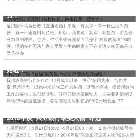
兴业银行直通厦门马拉松赛，快来祝我一臂之
力！
厦门国际马拉松赛【直通名额】来啦！有人说：有一种生活叫跑
步，有一种态度叫马拉松。所以，我要跑！其实，我想跑，才是最
有力量的理由。也许，生活中或有顿感自己是个“独孤的跑者”的时
候。漂泊在外无法与家人团聚？生病时家人不在身边？每天都是自
己关掉办
抚州农商银行首届“最美客户经理”评选活动开
始啦！
抚州农商银行自2012年12月成立以来，恪守“信用为本、合作共
赢”经营理念，以稳中求进为工作总基调，以固本强基、提质增效为
工作总要求，以创新驱动、转型升级为发展动力，主要业务指标以
年均25%的速度递增，各项存款由改制初的98亿元增长至177
2016年度“兴业银行最美人物”评选
1.投票时间：9月21日18:00 ~9月24日00：00 。2.每个微信账号每
天可投票3次。3.计分规则：2016年度“兴业银行最美人物”候选人评