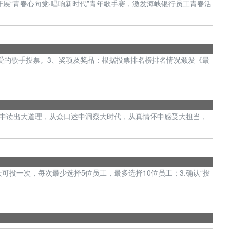
展“青春心向党·唱响新时代”青年歌手赛，激发海峡银行员工青春活
己喜爱的歌手投票。3、奖项及奖品：根据投票排名榜排名情况颁发《最
事中读出大道理，从众口述中洞察大时代，从真情怀中感受大担当，
信每天可投一次，每次最少选择5位员工，最多选择10位员工；3.确认“投