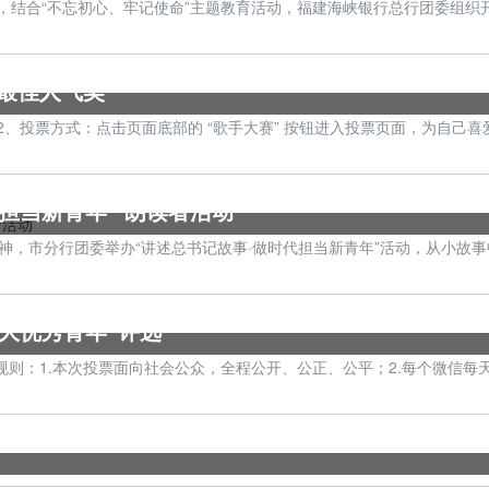
，结合“不忘初心、牢记使命”主题教育活动，福建海峡银行总行团委组织开
最佳人气奖
众号2、投票方式：点击页面底部的 “歌手大赛” 按钮进入投票页面，为自
担当新青年” 朗读者活动
精神，市分行团委举办“讲述总书记故事·做时代担当新青年”活动，从小故
十大优秀青年”评选
3:55 投票规则：1.本次投票面向社会公众，全程公开、公正、公平；2.每个微