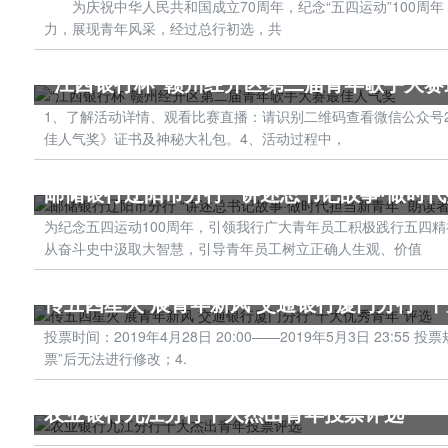
为庆祝中华人民共和国成立70周年，纪念“五四运动”100周年
力，展现青年风采，经过总行初选，共
“江西银行杯”赣州经开区第二届青年歌手大赛
‍‍‍‍1、了解活动详情、观看比赛直播：请识别二维码查看微信公
佳人气奖》证书及神秘大礼包。4、活动过程中，
邮储银行辽阳市分行 “讲述总书记故事·做时代
为纪念五四运动100周年，引领我行广大青年员工积极践行五四
从奋斗史中汲取大智慧，引导青年员工树立正确人生观、价值
传五四星火 展青年新风 交通银行厦门分行“
投票时间：2019年4月28日 20:00——2019年5月3日 2
票”后无法进行修改；4.
农业银行九江分行十大杰出青年投票评选