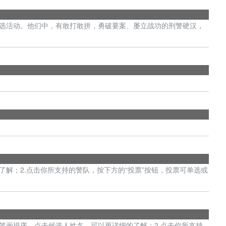
评选活动。他们中，有敢打敢拼，勇破要案、屡立战功的刑警硬汉，
细了解；2.点击你所支持的警队，按下方的“投票”按钮，投票可单选或
姓氏笔画排序，点击候选人姓名，可以更详细的了解；2.点击你所支持